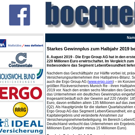
Name
Starkes Gewinnplus zum Halbjahr 2019 be
8. August 2019
- Die Ergo Group AG hat in den ers
220 Millionen Euro erwirtschaftet. Im Vergleich zu
Insbesondere das Segment Leben/Gesundheit liefert
Nachdem das Geschäftsjahr zur Hälfte vorbei ist, präs
Versicherungsunternehmen ihre Halbjahres-Bilanz. So s
auch die Ergo Group AG (
www.ergo.com
) – im Konzer
größten Rückversicherers Munich Re - ihren Halbjahr
2019 vor. Nach den ersten sechs Monaten des Geschä
das Unternehmen ein deutliches Gewinnplus eingefa
Insgesamt beläuft sich der Gewinn auf 220 (Vorjhr: 18
Euro, davon entfallen allein 135 Millionen auf das zwe
(Q2). Als Hauptgründe für die starken Quartalszahlen 
Ergo Group AG das Segment Leben/Gesundheit, ein 
Kapitalergebnis und veränderte Annahmen zur
Versicherungsnehmerbeteiligung. Im Bereich Leben/
Deutschland verbucht das Unternehmen ein Ergebnis
Millionen Euro (Vorjahr minus 15 Millionen Euro).