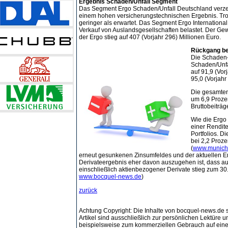
Ergebnis Schaden/Unfall Segment
Das Segment Ergo Schaden/Unfall Deutschland verzei
einem hohen versicherungstechnischen Ergebnis. Tro
geringer als erwartet. Das Segment Ergo Internatio
Verkauf von Auslandsgesellschaften belastet. Der Gew
der Ergo stieg auf 407 (Vorjahr 296) Millionen Euro.
Rückgang be
Die Schaden-
Schaden/Unfal
auf 91,9 (Vor
95,0 (Vorjahr
Die gesamten
um 6,9 Prozen
Bruttobeiträg
Wie die Ergo 
einer Rendite
Portfolios. D
bei 2,2 Proz
(
www.munich
erneut gesunkenen Zinsumfeldes und der aktuellen E
Derivateergebnis eher davon auszugehen ist, dass auf
einschließlich aktienbezogener Derivate stieg zum 30.
www.bocquel-news.de
)
zurück
Achtung Copyright: Die Inhalte von bocquel-news.de s
Artikel sind ausschließlich zur persönlichen Lektüre
beispielsweise zum kommerziellen Gebrauch auf eine