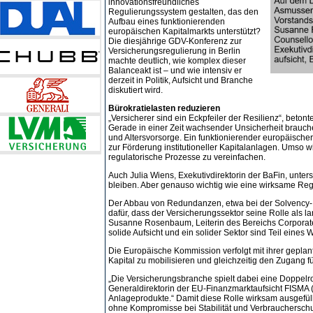
innovationsfreundliches
Regulierungssystem gestalten, das den
Aufbau eines funktionierenden
europäischen Kapitalmarkts unterstützt?
Die diesjährige GDV-Konferenz zur
Versicherungsregulierung in Berlin
machte deutlich, wie komplex dieser
Balanceakt ist – und wie intensiv er
derzeit in Politik, Aufsicht und Branche
diskutiert wird.
Bürokratielasten reduzieren
„Versicherer sind ein Eckpfeiler der Resilienz“, beto
Gerade in einer Zeit wachsender Unsicherheit brauch
und Altersvorsorge. Ein funktionierender europäischer 
zur Förderung institutioneller Kapitalanlagen. Umso w
regulatorische Prozesse zu vereinfachen.
Auch Julia Wiens, Exekutivdirektorin der BaFin, unter
bleiben. Aber genauso wichtig wie eine wirksame Regul
Der Abbau von Redundanzen, etwa bei der Solvency-II
dafür, dass der Versicherungssektor seine Rolle als la
Susanne Rosenbaum, Leiterin des Bereichs Corporate 
solide Aufsicht und ein solider Sektor sind Teil eines 
Die Europäische Kommission verfolgt mit ihrer geplant
Kapital zu mobilisieren und gleichzeitig den Zugang fü
„Die Versicherungsbranche spielt dabei eine Doppelrol
Generaldirektorin der EU-Finanzmarktaufsicht FISMA 
Anlageprodukte.“ Damit diese Rolle wirksam ausgefül
ohne Kompromisse bei Stabilität und Verbraucherschu