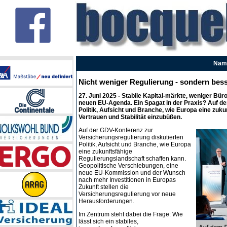
Name
Nicht weniger Regulierung - sondern bes
27. Juni 2025
- Stabile Kapital-märkte, weniger Büro
neuen EU-Agenda. Ein Spagat in der Praxis? Auf de
Politik, Aufsicht und Branche, wie Europa eine zuk
Vertrauen und Stabilität einzubüßen.
Auf der GDV-Konferenz zur
Versicherungsregulierung diskutierten
Politik, Aufsicht und Branche, wie Europa
eine zukunftsfähige
Regulierungslandschaft schaffen kann.
Geopolitische Verschiebungen, eine
neue EU-Kommission und der Wunsch
nach mehr Investitionen in Europas
Zukunft stellen die
Versicherungsregulierung vor neue
Herausforderungen.
Im Zentrum steht dabei die Frage: Wie
lässt sich ein stabiles,