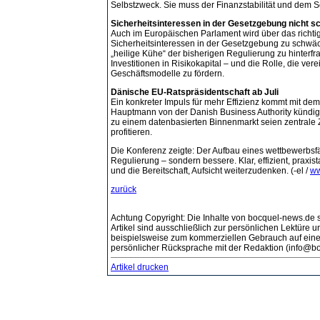
Selbstzweck. Sie muss der Finanzstabilität und dem S
Sicherheitsinteressen in der Gesetzgebung nicht 
Auch im Europäischen Parlament wird über das richt
Sicherheitsinteressen in der Gesetzgebung zu schwäc
„heilige Kühe“ der bisherigen Regulierung zu hinter
Investitionen in Risikokapital – und die Rolle, die ve
Geschäftsmodelle zu fördern.
Dänische EU-Ratspräsidentschaft ab Juli
Ein konkreter Impuls für mehr Effizienz kommt mit de
Hauptmann von der Danish Business Authority kündig
zu einem datenbasierten Binnenmarkt seien zentrale 
profitieren.
Die Konferenz zeigte: Der Aufbau eines wettbewerbsfäh
Regulierung – sondern bessere. Klar, effizient, praxis
und die Bereitschaft, Aufsicht weiterzudenken. (-el /
ww
zurück
Achtung Copyright: Die Inhalte von bocquel-news.de s
Artikel sind ausschließlich zur persönlichen Lektüre
beispielsweise zum kommerziellen Gebrauch auf eine
persönlicher Rücksprache mit der Redaktion (info@bo
Artikel drucken