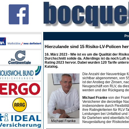
Pr
Hierzulande sind 15 Risiko-LV-Policen he
16. März 2023
- Wie ist es um die Qualität der Risi
Durchschnitt solide da. Allerdings ist da noch Luf
Rating 2023 hervor. Dabei wurden 120 Tarife unters
Katalog.
Die Anzahl der Neuverträge f
sichtbar abgenommen, von 555
ist der Anstieg der Zinsen, n
Neugeschäft von RLV, da die
werden und der Rückgang der
Michael Franke
von der Fran
Versicherer die derzeitige Nac
insbesondere durch Flexibili
ihre Ratingkriterien für RLV-
Leistungen bei Unfalltod und 
für Darlehen wird ebenfalls hö
Neugestaltung der Risikolebe