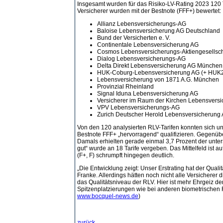
Insgesamt wurden für das Risiko-LV-Rating 2023 120 T
Versicherer wurden mit der Bestnote (FFF+) bewertet:
Allianz Lebensversicherungs-AG
Baloise Lebensversicherung AG Deutschland
Bund der Versicherten e. V.
Continentale Lebensversicherung AG
Cosmos Lebensversicherungs-Aktiengesellsch
Dialog Lebensversicherungs-AG
Delta Direkt Lebensversicherung AG München
HUK-Coburg-Lebensversicherung AG (+ HUK
Lebensversicherung von 1871 A.G. München
Provinzial Rheinland
Signal Iduna Lebensversicherung AG
Versicherer im Raum der Kirchen Lebensvers
VPV Lebensversicherungs-AG
Zurich Deutscher Herold Lebensversicherung
Von den 120 analysierten RLV-Tarifen konnten sich unte
Bestnote FFF+ „hervorragend“ qualifizieren. Gegenüber
Damals erhielten gerade einmal 3,7 Prozent der unter
gut“ wurde an 18 Tarife vergeben. Das Mittelfeld ist 
(F+, F) schrumpft hingegen deutlich.
„Die Entwicklung zeigt: Unser Erstrating hat der Quali
Franke. Allerdings hätten noch nicht alle Versichere
das Qualitätsniveau der RLV. Hier ist mehr Ehrgeiz d
Spitzenplatzierungen wie bei anderen biometrischen Ris
www.bocquel-news.de
)
zurück