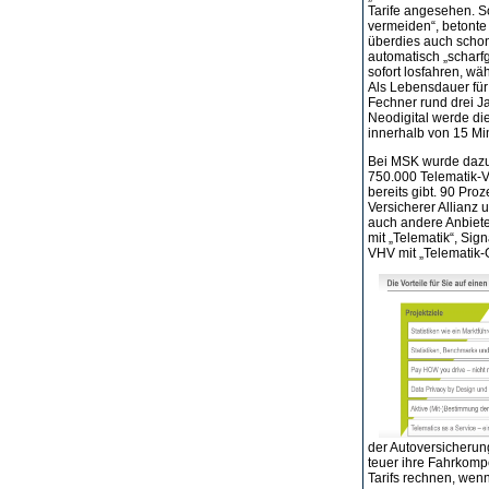
Tarife angesehen. S
vermeiden“, betont
überdies auch scho
automatisch „scharf
sofort losfahren, wäh
Als Lebensdauer für
Fechner rund drei Ja
Neodigital werde die
innerhalb von 15 Min
Bei MSK wurde dazu
750.000 Telematik-V
bereits gibt. 90 Pro
Versicherer Allianz 
auch andere Anbieter
mit „Telematik“, Sig
VHV mit „Telematik-
der Autoversicherung
teuer ihre Fahrkomp
Tarifs rechnen, wenn