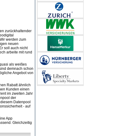
hen zurückhaltender
odigital
 „Wir werden zum
tigen neuen
r soll auch nicht
ech arbeite mit rund
quasi als weißes
 sind demnach schon
ögliche Angebot von
chen Rabatt ähnlich
euen Kunden einen
zent im zweiten Jahr
enpool der
In diesem Datenpool
onssicherheit - auf
ine App
ssend. Gleichzeitig