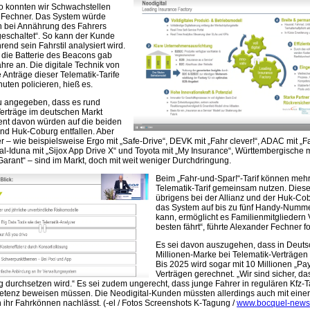
o konnten wir Schwachstellen
e Fechner. Das System würde
n bei Annährung des Fahrers
geschaltet“. So kann der Kunde
rend sein Fahrstil analysiert wird.
 die Batterie des Beacons gab
hre an. Die digitale Technik von
 Anträge dieser Telematik-Tarife
uten policieren, hieß es.
 angegeben, dass es rund
erträge im deutschen Markt
zent davon würden auf die beiden
und Huk-Coburg entfallen. Aber
 – wie beispielsweise Ergo mit „Safe-Drive“, DEVK mit „Fahr clever!“, ADAC mit „F
nal-Iduna mit „Sijox App Drive X“ und Toyota mit „My Insurance“, Württembergische m
Garant“ – sind im Markt, doch mit weit weniger Durchdringung.
Beim „Fahr-und-Spar!“-Tarif können meh
Telematik-Tarif gemeinsam nutzen. Diese
übrigens bei der Allianz und der Huk-Co
das System auf bis zu fünf Handy-Numme
kann, ermöglicht es Familienmitgliedern
besten fährt“, führte Alexander Fechner fo
Es sei davon auszugehen, dass in Deuts
Millionen-Marke bei Telematik-Verträgen 
Bis 2025 wird sogar mit 10 Millionen „Pa
Verträgen gerechnet. „Wir sind sicher, da
 durchsetzen wird.“ Es sei zudem ungerecht, dass junge Fahrer in regulären Kfz-T
etenz beweisen müssen. Die Neodigital-Kunden müssten allerdings auch mit einer
 ihr Fahrkönnen nachlässt. (-el / Fotos Screenshots K-Tagung /
www.bocquel-news