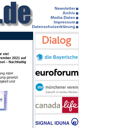
Newsletter
Archiv
Media-Daten
Impressum
Datenschutzerklärung
r viel
ovember 2021 auf
el – Nachhaltig
atung mbH
ng gesetzt.
igkeit und