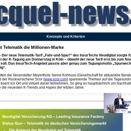
Konzepte und Kriterien
t Telematik die Millionen-Marke
- Der neue Telematik-Tarif „Fahr-und-Spar!“ des InsurTechs Neodigital sorgte fü
 der K-Tagung am Donnerstag in Köln – obwohl der neue Tarif erst bis zum N
soll. Das InsurTech-Angebot passte aber genau zum Tagungsmotto „Spurwechs
lg“.
tten die Veranstalter Meyerthole Siems Kohlruss (Gesellschaft für aktuarielle Ber
d der Rückversicherer Scor (
www.scor.com
) spannende Themen auf die Tagesordnu
äsent vor Ort und virtuell daran teilnehmen. So ging es hauptsächlich um Nachhalt
ie die neuesten K-Trends und Hypes der letzten Jahre.