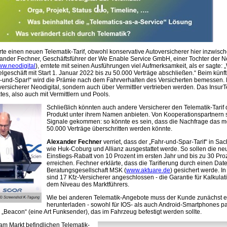
rte einen neuen Telematik-Tarif, obwohl konservative Autoversicherer hier inzwisc
ander Fechner, Geschäftsführer der We Enable Service GmbH, einer Tochter der Ne
w.neodigital
), erntete mit seinen Ausführungen viel Aufmerksamkeit, als er sagte:
lgeschäft mit Start 1. Januar 2022 bis zu 50.000 Verträge abschließen.“ Beim künf
hr-und-Spar!“ wird die Prämie nach dem Fahrverhalten des Versicherten bemessen. E
versicherer Neodigital, sondern auch über Vermittler vertrieben werden. Das InsurT
es, also auch mit Vermittlern und Pools.
Schließlich könnten auch andere Versicherer den Telematik-Tarif 
Produkt unter ihrem Namen anbieten. Von Kooperationspartnern
Signale gekommen: so könnte es sein, dass die Nachfrage das m
50.000 Verträge überschritten werden könnte.
Alexander Fechner
verriet, dass der „Fahr-und-Spar-Tarif“ in Sa
wie Huk-Coburg und Allianz ausgestattet werde. So sollen die n
Einstiegs-Rabatt von 10 Prozent im ersten Jahr und bis zu 30 Pro
erreichen. Fechner erklärte, dass die Tarifierung durch einen Dat
Beratungsgesellschaft MSK (
www.aktuare.de
) gesichert werde. 
sind 17 Kfz-Versicherer angeschlossen - die Garantie für Kalkulati
dem Niveau des Marktführers.
Wie bei anderen Telematik-Angebote muss der Kunde zunächst e
herunterladen - sowohl für IOS- als auch Android-Smartphones pa
 „Beacon“ (eine Art Funksender), das im Fahrzeug befestigt werden sollte.
am Markt befindlichen Telematik-