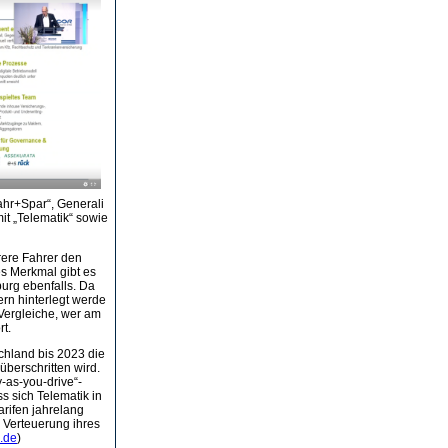
ahr+Spar“, Generali
it „Telematik“ sowie
rere Fahrer den
s Merkmal gibt es
burg ebenfalls. Da
rn hinterlegt werde
 Vergleiche, wer am
rt.
chland bis 2023 die
überschritten wird.
y-as-you-drive“-
ss sich Telematik in
arifen jahrelang
 Verteuerung ihres
.de
)